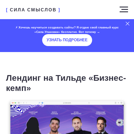
[
СИЛА СМЫСЛОВ
]
⚡️ Хочешь научиться создавать сайты? Я отдаю свой главный курс
«Сила Упаковки» бесплатно. Вот почему →
УЗНАТЬ ПОДРОБНЕЕ
Лендинг на Тильде «Бизнес-
кемп»