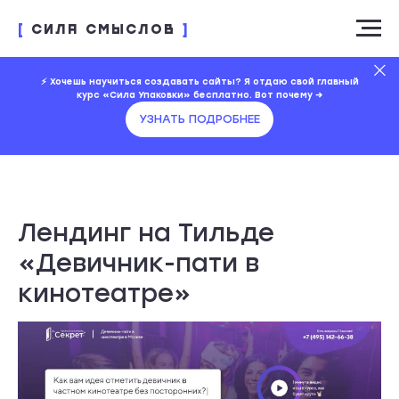
[
СИЛА СМЫСЛОВ
]
⚡️ Хочешь научиться создавать сайты? Я отдаю свой главный
курс «Сила Упаковки» бесплатно. Вот почему →
УЗНАТЬ ПОДРОБНЕЕ
Лендинг на Тильде
«Девичник-пати в
кинотеатре»