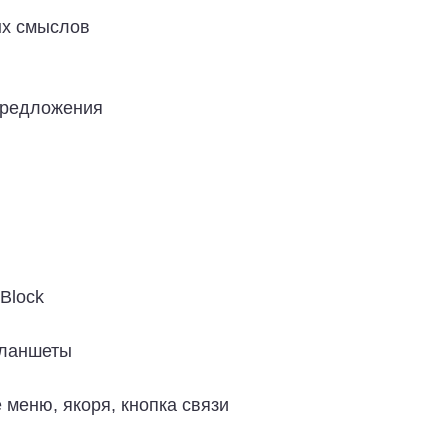
ых смыслов
предложения
Block
планшеты
 меню, якоря, кнопка связи