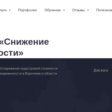
луги
Портфолио
Обучение
Отзывы
Полезно
 «Снижение
ости»