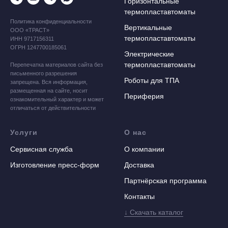
Горизонтальные
термопластавтоматы
Политика конфиденциальности
Вертикальные
ООО «ТРАСТ»
термопластавтоматы
ИНН 9717156311
ОГРН 1247700185061
Электрические
термопластавтоматы
Перепечатка материалов сайта без
письменного разрешения
Роботы для ТПА
запрещена. Вся информация,
размещенная на сайте, носит
Периферия
ознакомительный характер и может
отличаться от действительности
Услуги
О нас
Сервисная служба
О компании
Изготовление пресс-форм
Доставка
Партнёрская программа
Контакты
↓ Скачать каталог