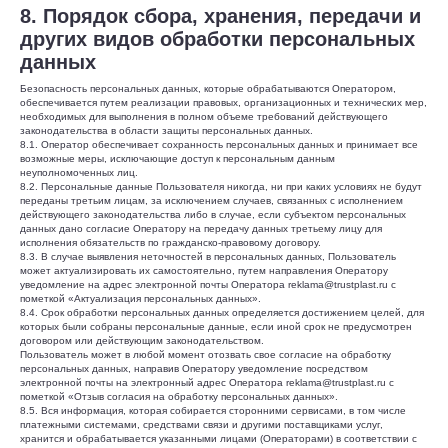
8. Порядок сбора, хранения, передачи и
других видов обработки персональных
данных
Безопасность персональных данных, которые обрабатываются Оператором,
обеспечивается путем реализации правовых, организационных и технических мер,
необходимых для выполнения в полном объеме требований действующего
законодательства в области защиты персональных данных.
8.1. Оператор обеспечивает сохранность персональных данных и принимает все
возможные меры, исключающие доступ к персональным данным
неуполномоченных лиц.
8.2. Персональные данные Пользователя никогда, ни при каких условиях не будут
переданы третьим лицам, за исключением случаев, связанных с исполнением
действующего законодательства либо в случае, если субъектом персональных
данных дано согласие Оператору на передачу данных третьему лицу для
исполнения обязательств по гражданско-правовому договору.
8.3. В случае выявления неточностей в персональных данных, Пользователь
может актуализировать их самостоятельно, путем направления Оператору
уведомление на адрес электронной почты Оператора reklama@trustplast.ru с
пометкой «Актуализация персональных данных».
8.4. Срок обработки персональных данных определяется достижением целей, для
которых были собраны персональные данные, если иной срок не предусмотрен
договором или действующим законодательством.
Пользователь может в любой момент отозвать свое согласие на обработку
персональных данных, направив Оператору уведомление посредством
электронной почты на электронный адрес Оператора reklama@trustplast.ru с
пометкой «Отзыв согласия на обработку персональных данных».
8.5. Вся информация, которая собирается сторонними сервисами, в том числе
платежными системами, средствами связи и другими поставщиками услуг,
хранится и обрабатывается указанными лицами (Операторами) в соответствии с