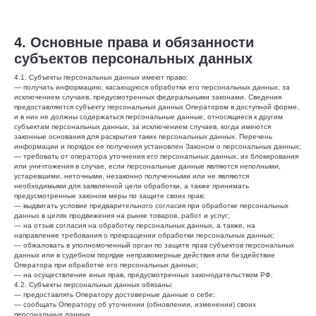
4. Основные права и обязанности
субъектов персональных данных
4.1. Субъекты персональных данных имеют право:
— получать информацию, касающуюся обработки его персональных данных, за
исключением случаев, предусмотренных федеральными законами. Сведения
предоставляются субъекту персональных данных Оператором в доступной форме,
и в них не должны содержаться персональные данные, относящиеся к другим
субъектам персональных данных, за исключением случаев, когда имеются
законные основания для раскрытия таких персональных данных. Перечень
информации и порядок ее получения установлен Законом о персональных данных;
— требовать от оператора уточнения его персональных данных, их блокирования
или уничтожения в случае, если персональные данные являются неполными,
устаревшими, неточными, незаконно полученными или не являются
необходимыми для заявленной цели обработки, а также принимать
предусмотренные законом меры по защите своих прав;
— выдвигать условие предварительного согласия при обработке персональных
данных в целях продвижения на рынке товаров, работ и услуг;
— на отзыв согласия на обработку персональных данных, а также, на
направление требования о прекращении обработки персональных данных;
— обжаловать в уполномоченный орган по защите прав субъектов персональных
данных или в судебном порядке неправомерные действия или бездействие
Оператора при обработке его персональных данных;
— на осуществление иных прав, предусмотренных законодательством РФ.
4.2. Субъекты персональных данных обязаны:
— предоставлять Оператору достоверные данные о себе;
— сообщать Оператору об уточнении (обновлении, изменении) своих
персональных данных.