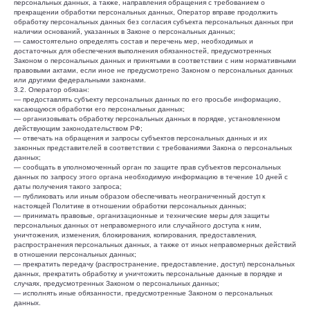
персональных данных, а также, направления обращения с требованием о
прекращении обработки персональных данных, Оператор вправе продолжить
обработку персональных данных без согласия субъекта персональных данных при
наличии оснований, указанных в Законе о персональных данных;
— самостоятельно определять состав и перечень мер, необходимых и
достаточных для обеспечения выполнения обязанностей, предусмотренных
Законом о персональных данных и принятыми в соответствии с ним нормативными
правовыми актами, если иное не предусмотрено Законом о персональных данных
или другими федеральными законами.
3.2. Оператор обязан:
— предоставлять субъекту персональных данных по его просьбе информацию,
касающуюся обработки его персональных данных;
— организовывать обработку персональных данных в порядке, установленном
действующим законодательством РФ;
— отвечать на обращения и запросы субъектов персональных данных и их
законных представителей в соответствии с требованиями Закона о персональных
данных;
— сообщать в уполномоченный орган по защите прав субъектов персональных
данных по запросу этого органа необходимую информацию в течение 10 дней с
даты получения такого запроса;
— публиковать или иным образом обеспечивать неограниченный доступ к
настоящей Политике в отношении обработки персональных данных;
— принимать правовые, организационные и технические меры для защиты
персональных данных от неправомерного или случайного доступа к ним,
уничтожения, изменения, блокирования, копирования, предоставления,
распространения персональных данных, а также от иных неправомерных действий
в отношении персональных данных;
— прекратить передачу (распространение, предоставление, доступ) персональных
данных, прекратить обработку и уничтожить персональные данные в порядке и
случаях, предусмотренных Законом о персональных данных;
— исполнять иные обязанности, предусмотренные Законом о персональных
данных.