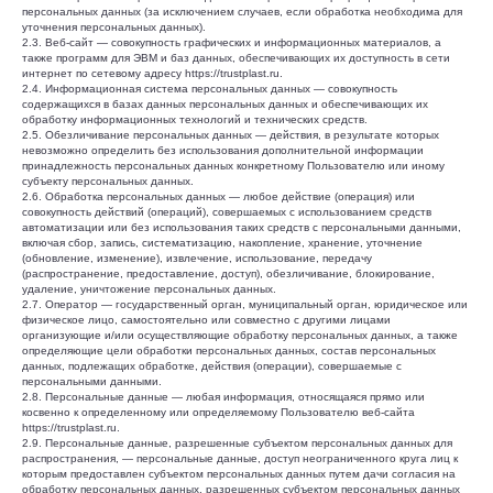
персональных данных (за исключением случаев, если обработка необходима для
уточнения персональных данных).
2.3. Веб-сайт — совокупность графических и информационных материалов, а
также программ для ЭВМ и баз данных, обеспечивающих их доступность в сети
интернет по сетевому адресу https://trustplast.ru.
2.4. Информационная система персональных данных — совокупность
содержащихся в базах данных персональных данных и обеспечивающих их
обработку информационных технологий и технических средств.
2.5. Обезличивание персональных данных — действия, в результате которых
невозможно определить без использования дополнительной информации
принадлежность персональных данных конкретному Пользователю или иному
субъекту персональных данных.
2.6. Обработка персональных данных — любое действие (операция) или
совокупность действий (операций), совершаемых с использованием средств
автоматизации или без использования таких средств с персональными данными,
включая сбор, запись, систематизацию, накопление, хранение, уточнение
(обновление, изменение), извлечение, использование, передачу
(распространение, предоставление, доступ), обезличивание, блокирование,
удаление, уничтожение персональных данных.
2.7. Оператор — государственный орган, муниципальный орган, юридическое или
физическое лицо, самостоятельно или совместно с другими лицами
организующие и/или осуществляющие обработку персональных данных, а также
определяющие цели обработки персональных данных, состав персональных
данных, подлежащих обработке, действия (операции), совершаемые с
персональными данными.
2.8. Персональные данные — любая информация, относящаяся прямо или
косвенно к определенному или определяемому Пользователю веб-сайта
https://trustplast.ru.
2.9. Персональные данные, разрешенные субъектом персональных данных для
распространения, — персональные данные, доступ неограниченного круга лиц к
которым предоставлен субъектом персональных данных путем дачи согласия на
обработку персональных данных, разрешенных субъектом персональных данных