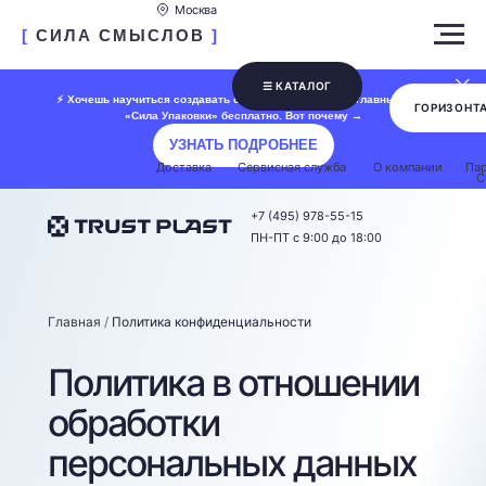
Москва
[
СИЛА СМЫСЛОВ
]
☰ КАТАЛОГ
⚡️ Хочешь научиться создавать сайты? Я отдаю свой главный курс
ГОРИЗОНТ
«Сила Упаковки» бесплатно. Вот почему →
УЗНАТЬ ПОДРОБНЕЕ
Доставка
Сервисная служба
О компании
Пар
С
+7 (495) 978-55-15
ПН-ПТ с 9:00 до 18:00
Главная
/
Политика конфиденциальности
Политика в отношении
обработки
персональных данных