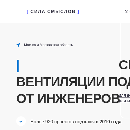
[
СИЛА СМЫСЛОВ
]
Ус
Выбрать другой филиал
Москва и Московская область
|
СИС
ВЕНТИЛЯЦИИ ПОД 
ОТ ИНЖЕНЕРОВ
ДЛЯ ДОМА
ДЛЯ БИЗНЕСА
Более 920 проектов под ключ
с 2010 года
Выгода до 40%
за счёт собственного
производства воздуховодов и комплектующих