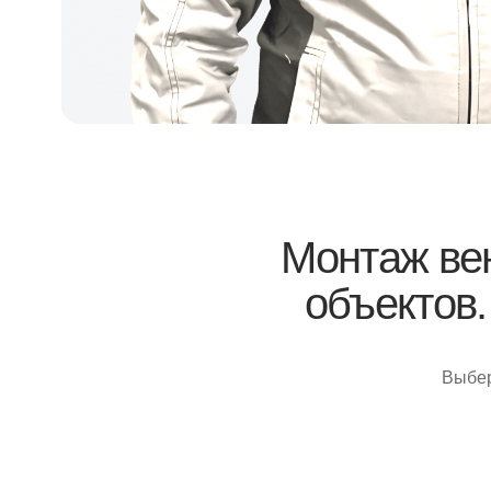
Монтаж венти
объектов.
Бе
Выберите св