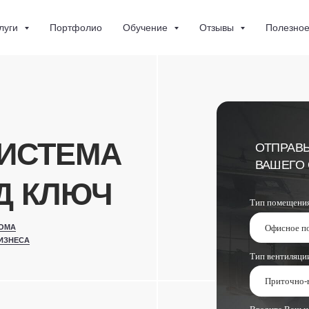
луги
Портфолио
Обучение
Отзывы
Полезно
ТЕМА
ОТПРАВЬТЕ ЗАЯВКУ 
ВАШЕГО ОБЪЕКТА С
КЛЮЧ
Тип помещения
Тип вентиляции
Введите Ваш номер
+7