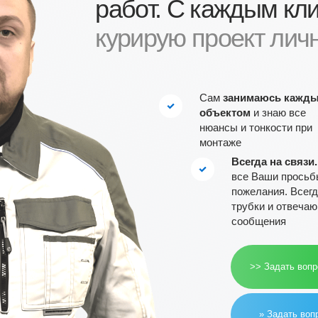
Сам
занимаюсь каждым
объектом
и знаю все
нюансы и тонкости при
монтаже
Всегда на связи.
Услышу
все Ваши просьбы и
пожелания. Всегда беру
трубки и отвечаю на
сообщения
>> Задать вопрос Александру в
» Задать вопрос Александру в 