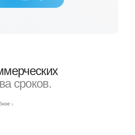
еских
ков.