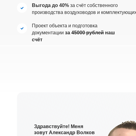
Проект объекта и подготовка
документации
за
45000 рублей
наш
счёт
Здравствуйте! Меня
зовут Александр Волков
Я главный инженер и
руководитель компании «Авента».
Именно со мной вы будете
общаться, именно я буду
разрабатывать проект Вашего