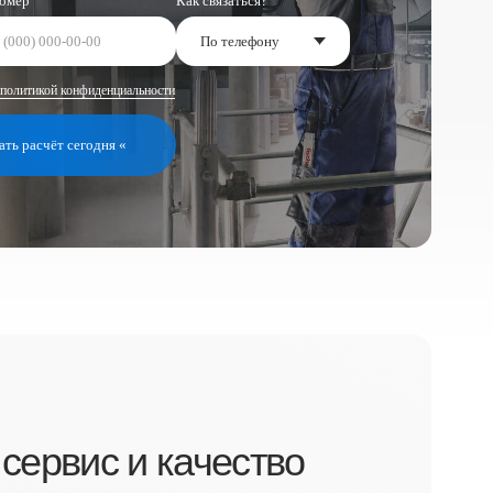
циальности
 «
 и качество
встречаюсь и